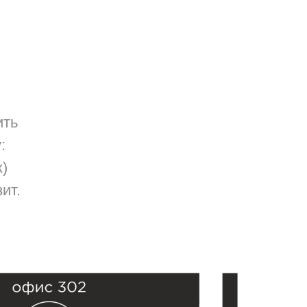
ить
:
ж)
ит.