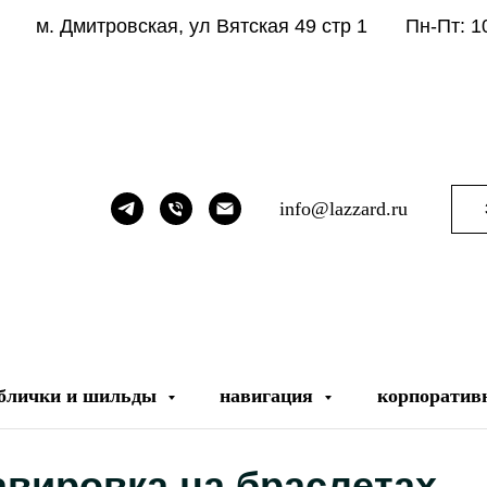
м. Дмитровская, ул Вятская 49 стр 1
Пн-Пт: 1
info@lazzard.ru
блички и шильды
навигация
корпоративн
авировка на браслетах