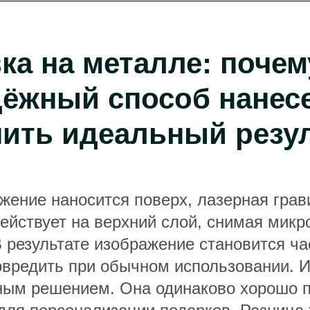
ка на металле: почем
ёжный способ нанес
чить идеальный резу
ражение наносится поверх, лазерная гра
ействует на верхний слой, снимая мик
В результате изображение становится ча
овредить при обычном использовании. И
ным решением. Она одинаково хорошо п