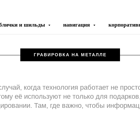
блички и шильды
навигация
корпоративн
ГРАВИРОВКА НА МЕТАЛЛЕ
лучай, когда технология работает не просто
ому её используют не только для подарков
ировании. Там, где важно, чтобы информац