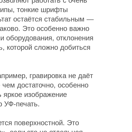
озволяют работать с очень
типы, тонкие шрифты
льтат остаётся стабильным —
наково. Это особенно важно
ли оборудования, отклонения
ь, которой сложно добиться
апример, гравировка не даёт
е чем достаточно, особенно
ь яркое изображение
р УФ-печать.
тся поверхностной. Это