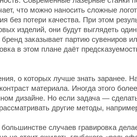
чность. Современные лазерные станки п
чает, что можно наносить сложные лого
я без потери качества. При этом резу
овых изделий, они будут выглядеть оди
а бренд заказывает партию сувениров и
овка в этом плане даёт предсказуемост
ения, о которых лучше знать заранее. Н
 контраст материала. Иногда этого боле
ном дизайне. Но если задача — сделат
рассматривать другие методы, наприме
 большинстве случаев гравировка делае